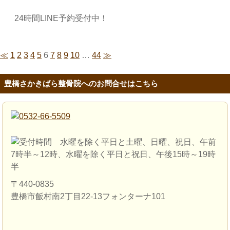
24時間LINE予約受付中！
≪
1
2
3
4
5
6
7
8
9
10
…
44
≫
豊橋さかきばら整骨院へのお問合せはこちら
〒440-0835
豊橋市飯村南2丁目22-13フォンターナ101