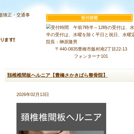
盤矯正・交通事
院長：榊原隆男
〒440-0835豊橋市飯村南2丁目22-13
フォンターナ101
頚椎椎間板ヘルニア【豊橋さかきばら整骨院】
2026年02月13日