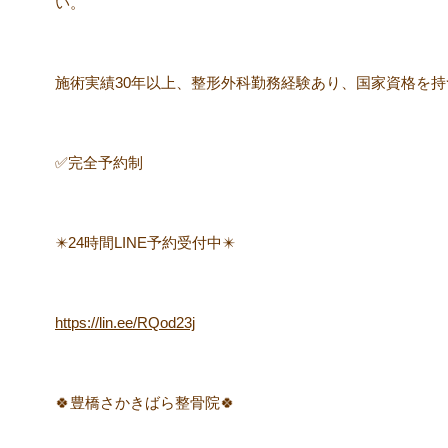
い。
施術実績30年以上、整形外科勤務経験あり、国家資格を
✅完全予約制
✴️24時間LINE予約受付中✴️
https://lin.ee/RQod23j
🍀豊橋さかきばら整骨院🍀