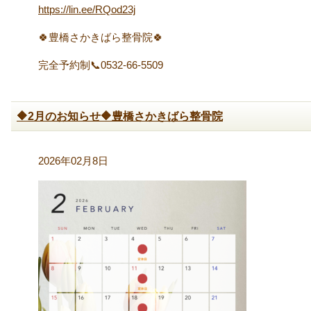
https://lin.ee/RQod23j
🍀豊橋さかきばら整骨院🍀
完全予約制📞0532-66-5509
🔶2月のお知らせ🔶豊橋さかきばら整骨院
2026年02月8日