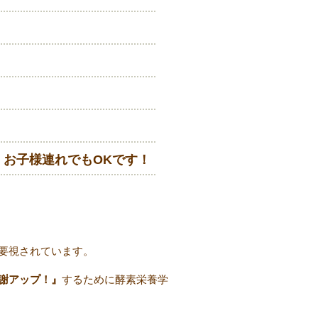
！
！
お子様連れでもOKです！
要視されています。
謝アップ！』
するために酵素栄養学